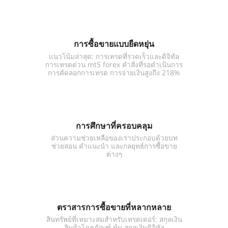
การซื้อขายแบบยืดหยุ่น
แนวโน้มล่าสุด: การเทรดที่รวดเร็วและดิจิทัล
การเทรดด่วน mt5 forex คำสั่งที่รอดำเนินการ
การคัดลอกการเทรด การจ่ายเงินสูงถึง 218%
การศึกษาที่ครอบคลุม
ส่วนความช่วยเหลือของเราประกอบด้วยบท
ช่วยสอน คำแนะนำ และกลยุทธ์การซื้อขาย
ต่างๆ
ตราสารการซื้อขายที่หลากหลาย
สินทรัพย์ที่เหมาะสมสำหรับเทรดเดอร์: สกุลเงิน
สินค้าโภคภัณฑ์ หุ้น สกุลเงินดิจิทัล