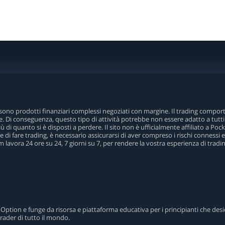
ri sono prodotti finanziari complessi negoziati con margine. Il trading comporta
e. Di conseguenza, questo tipo di attività potrebbe non essere adatto a tutti g
di quanto si è disposti a perdere. Il sito non è ufficialmente affiliato a Pocket
 di fare trading, è necessario assicurarsi di aver compreso i rischi connessi 
am lavora 24 ore su 24, 7 giorni su 7, per rendere la vostra esperienza di trad
Option e funge da risorsa e piattaforma educativa per i principianti che des
rader di tutto il mondo.