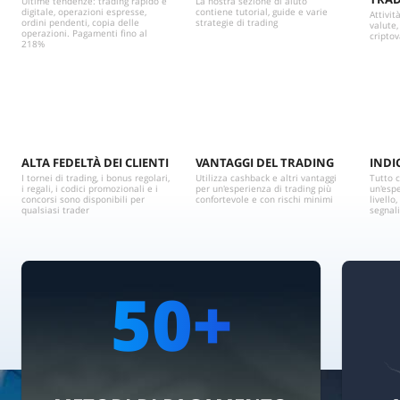
Ultime tendenze: trading rapido e
La nostra sezione di aiuto
digitale, operazioni espresse,
contiene tutorial, guide e varie
Attivit
ordini pendenti, copia delle
strategie di trading
valute,
operazioni. Pagamenti fino al
cripto
218%
ALTA FEDELTÀ DEI CLIENTI
VANTAGGI DEL TRADING
INDI
I tornei di trading, i bonus regolari,
Utilizza cashback e altri vantaggi
Tutto 
i regali, i codici promozionali e i
per un'esperienza di trading più
un'espe
concorsi sono disponibili per
confortevole e con rischi minimi
livello
qualsiasi trader
segnal
100+