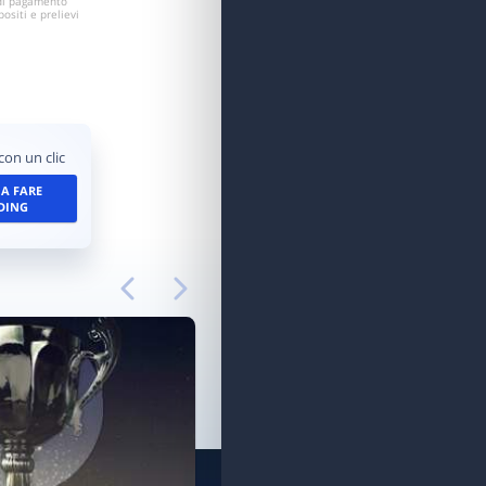
 di pagamento
ositi e prelievi
con un clic
 A FARE
DING
APP PER
QUALSIASI
DISPOSITIVO