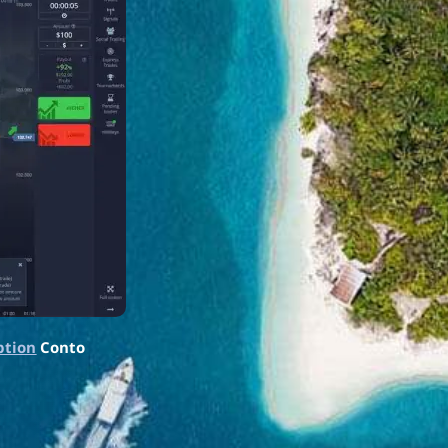
ption
Conto