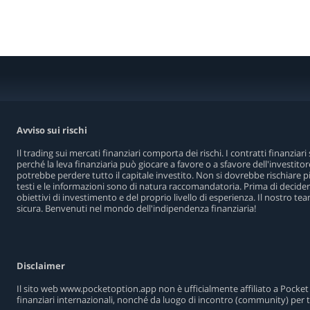
Avviso sui rischi
Il trading sui mercati finanziari comporta dei rischi. I contratti finanzia
perché la leva finanziaria può giocare a favore o a sfavore dell'investitor
potrebbe perdere tutto il capitale investito. Non si dovrebbe rischiare più 
testi e le informazioni sono di natura raccomandatoria. Prima di decidere
obiettivi di investimento e del proprio livello di esperienza. Il nostro te
sicura. Benvenuti nel mondo dell'indipendenza finanziaria!
Disclaimer
Il sito web www.pocketoption.app non è ufficialmente affiliato a Pocket 
finanziari internazionali, nonché da luogo di incontro (community) per t