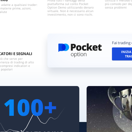
Prova tutti i vantaggi della
Utilizza il metodo
piattaforma sul conto Pocket
più comodo per dep
à adatte a qualsiasi trader:
Option Demo utilizzando denaro
senza problemi
 materie prime, azioni,
virtuale. Non è necessario alcun
valute
investimento, non ci sono rischi.
Fai trading 
INIZIA
CATORI E SEGNALI
TRA
ciò che serve per
rienza di trading di alto
, compresi indicatori e
i popolari