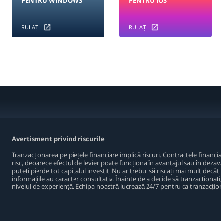
PENTRU WINDOWS
PENTRU IOS
RULAȚI
RULAȚI
Avertisment privind riscurile
Tranzacționarea pe piețele financiare implică riscuri. Contractele financ
risc, deoarece efectul de levier poate funcționa în avantajul sau în dezava
puteți pierde tot capitalul investit. Nu ar trebui să riscați mai mult decât s
informațiile au caracter consultativ. Înainte de a decide să tranzacționați, a
nivelul de experiență. Echipa noastră lucrează 24/7 pentru ca tranzacțion