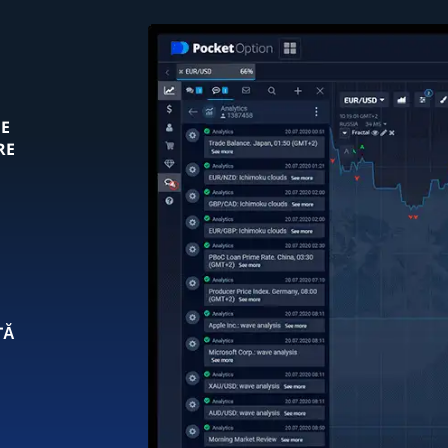
E
RE
TĂ