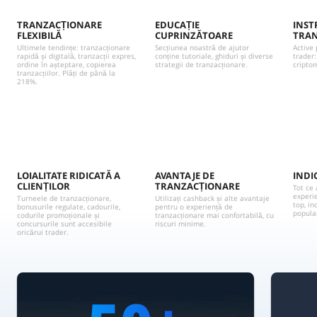
TRANZACȚIONARE
EDUCAȚIE
INST
FLEXIBILĂ
CUPRINZĂTOARE
TRAN
Ultimele tendințe: tranzacționare
Secțiunea noastră de ajutor
Active 
rapidă și digitală, tranzacții expres,
conține tutoriale, ghiduri și diverse
trader:
ordine în așteptare, copierea
strategii de tranzacționare.
cripto
tranzacțiilor. Plăți de până la
218%.
LOIALITATE RIDICATĂ A
AVANTAJE DE
INDI
CLIENȚILOR
TRANZACȚIONARE
Tot ce 
experi
Turneele de tranzacționare,
Utilizați cashback și alte avantaje
top, in
bonusurile regulate, cadourile,
pentru o experiență de
popula
codurile promoționale și
tranzacționare mai confortabilă, cu
concursurile sunt accesibile
riscuri minime.
oricărui trader.