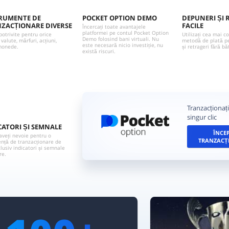
RUMENTE DE
POCKET OPTION DEMO
DEPUNERI ȘI 
ZACȚIONARE DIVERSE
FACILE
Încercați toate avantajele
platformei pe contul Pocket Option
potrivite pentru orice
Utilizați cea mai c
Demo folosind bani virtuali. Nu
 valute, mărfuri, acțiuni,
metodă de plată p
este necesară nicio investiție, nu
monede.
și retrageri fără bă
există riscuri.
Tranzacționaț
singur clic
CATORI ȘI SEMNALE
ÎNCE
aveți nevoie pentru o
TRANZACȚ
ență de tranzacționare de
clusiv indicatori și semnale
re.