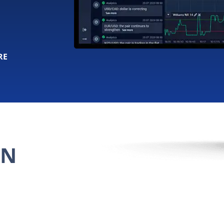
+
RE
ON