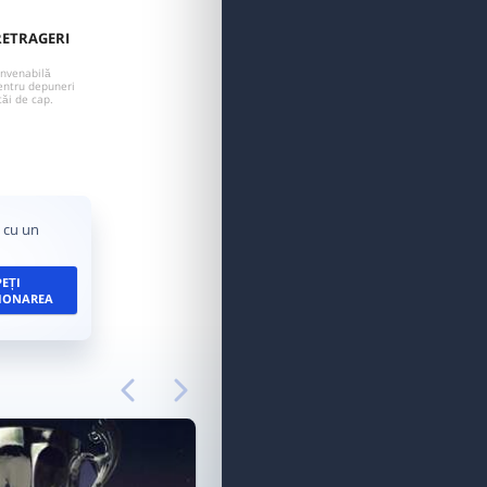
RETRAGERI
onvenabilă
entru depuneri
tăi de cap.
i cu un
PEȚI
IONAREA
APLICAȚII PENTRU