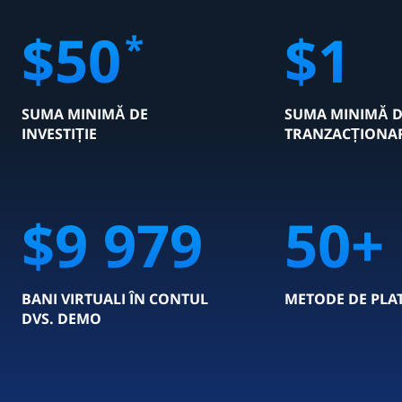
$
50
$
1
*
SUMA MINIMĂ DE
SUMA MINIMĂ D
INVESTIȚIE
TRANZACȚIONA
$
10 000
50
+
BANI VIRTUALI ÎN CONTUL
METODE DE PLA
DVS. DEMO