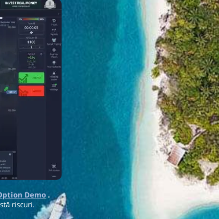
 Option Demo
.
stă riscuri.