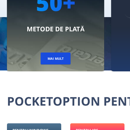
+
100+
PLATĂ
ACTIVE DE
TRANZACȚIONARE
MAI MULT
POCKETOPTION PENT