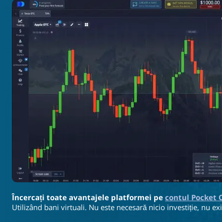
Încercați toate avantajele platformei pe
contul Pocket
Utilizând bani virtuali. Nu este necesară nicio investiție, nu exi