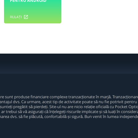
PENTRU ANDROID
RULAȚI
iare sunt produse financiare complexe tranzacționate în marjă. Tranzacționare
ntajul dvs. Ca urmare, acest tip de activitate poate să nu fie potrivit pentru 
unteți pregătit să pierdeți. Site-ul nu are nicio relație oficială cu Pocket Option
r trebui să vă asigurați că înțelegeți riscurile implicate și să luați în considera
area dvs. să fie plăcută, confortabilă și sigură. Bun venit în lumea independe