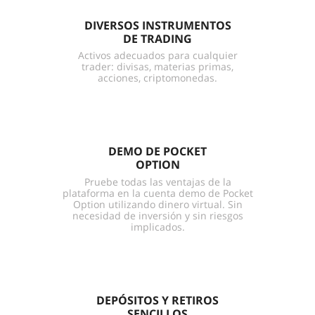
DIVERSOS INSTRUMENTOS
DE TRADING
Activos adecuados para cualquier
trader: divisas, materias primas,
acciones, criptomonedas.
DEMO DE POCKET
OPTION
Pruebe todas las ventajas de la
plataforma en la cuenta demo de Pocket
Option utilizando dinero virtual. Sin
necesidad de inversión y sin riesgos
implicados.
DEPÓSITOS Y RETIROS
SENCILLOS