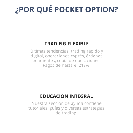
¿POR QUÉ POCKET OPTION?
TRADING FLEXIBLE
Últimas tendencias: trading rápido y
digital, operaciones exprés, órdenes
pendientes, copia de operaciones.
Pagos de hasta el 218%.
EDUCACIÓN INTEGRAL
Nuestra sección de ayuda contiene
tutoriales, guías y diversas estrategias
de trading.