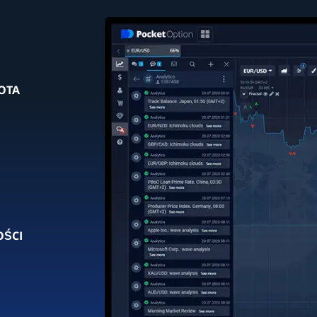
OTA
OŚCI