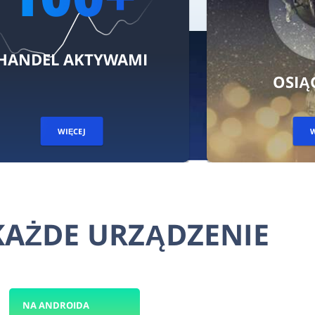
MI
OSIĄGNIĘCIA
WIĘCEJ
KAŻDE URZĄDZENIE
NA ANDROIDA