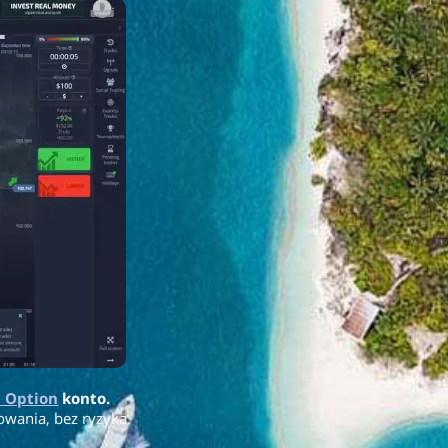
 Option
konto.
owania, bez ryzyka.