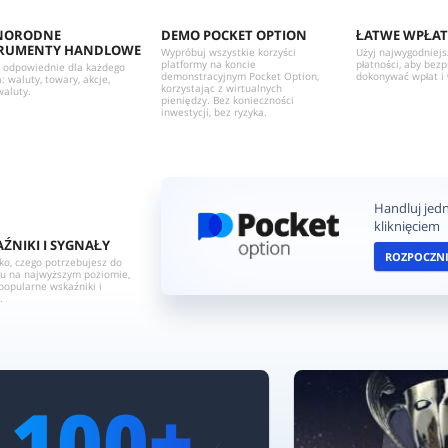
NORODNE
DEMO POCKET OPTION
ŁATWE WPŁAT
TRUMENTY HANDLOWE
Wypróbuj wszystkie korzyści
Użyj najwygodniej
platformy na koncie
płatności, aby be
 odpowiednie dla każdego
demonstracyjnym Pocket Option,
dokonywać wpłat i 
: waluty, towary, akcje,
korzystając z wirtualnych
waluty.
pieniędzy. Bez konieczności
inwestycji, bez ryzyka.
Handluj je
kliknięciem
ŹNIKI I SYGNAŁY
ROZPOCZNI
ko, czego potrzebujesz do
gu na najwyższym poziomie,
popularne wskaźniki i
.
+