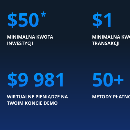
$
50
$
1
*
MINIMALNA KWOTA
MINIMALNA KW
INWESTYCJI
TRANSAKCJI
$
10 000
50
+
WIRTUALNE PIENIĄDZE NA
METODY PŁATN
TWOIM KONCIE DEMO