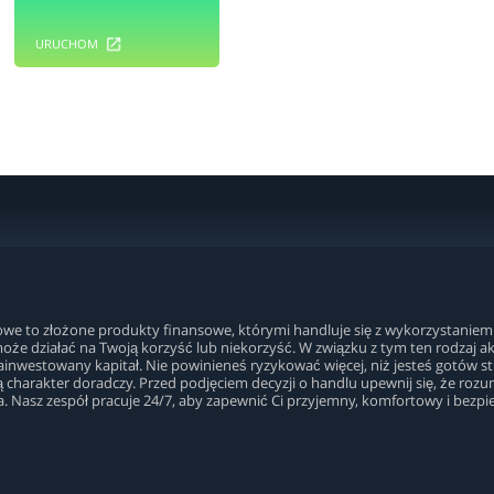
URUCHOM
owe to złożone produkty finansowe, którymi handluje się z wykorzystaniem
że działać na Twoją korzyść lub niekorzyść. W związku z tym ten rodzaj 
nwestowany kapitał. Nie powinieneś ryzykować więcej, niż jesteś gotów strac
ą charakter doradczy. Przed podjęciem decyzji o handlu upewnij się, że rozu
. Nasz zespół pracuje 24/7, aby zapewnić Ci przyjemny, komfortowy i bezp