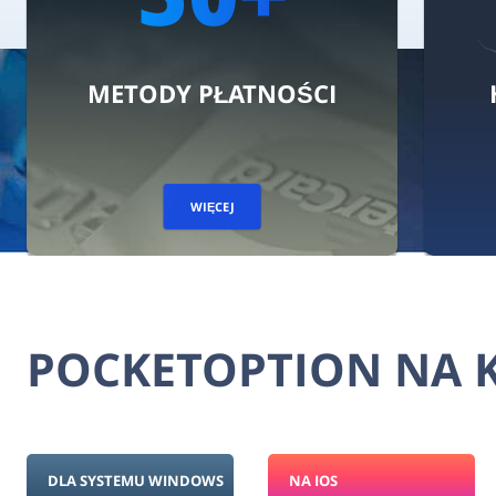
PŁATNOŚCI
HANDEL AKTYWA
IĘCEJ
WIĘCEJ
POCKETOPTION NA 
DLA SYSTEMU WINDOWS
NA IOS