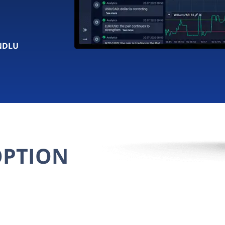
+
NDLU
OPTION