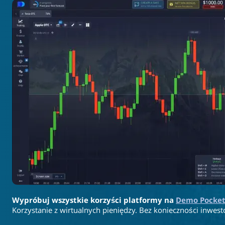
Wypróbuj wszystkie korzyści platformy na
Demo Pocket
Korzystanie z wirtualnych pieniędzy. Bez konieczności inwest